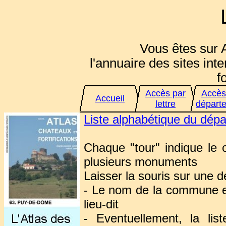
Vous êtes sur 
l'annuaire des sites inte
f
Accès par
Accès
Accueil
lettre
départ
Liste alphabétique du dép
Chaque "tour" indique le
plusieurs monuments
Laisser la souris sur une d
- Le nom de la commune e
lieu-dit
- Eventuellement, la li