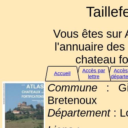
Taillef
Vous êtes sur 
l'annuaire des 
chateau for
Accès par
Accès
Accueil
lettre
départ
Commune
: Gin
Bretenoux
Département
: L