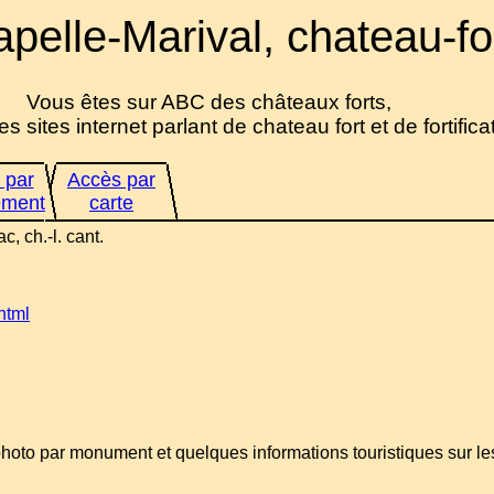
pelle-Marival, chateau-fo
Vous êtes sur ABC des châteaux forts,
es sites internet parlant de chateau fort et de fortifica
 par
Accès par
ement
carte
c, ch.-l. cant.
html
 photo par monument et quelques informations touristiques sur l