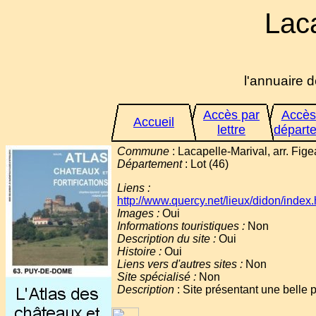
Laca
l'annuaire d
Accès par
Accès
Accueil
lettre
départ
Commune
: Lacapelle-Marival, arr. Figea
Département
: Lot (46)
Liens :
http://www.quercy.net/lieux/didon/index.
Images :
Oui
Informations touristiques :
Non
Description du site :
Oui
Histoire :
Oui
Liens vers d'autres sites :
Non
Site spécialisé :
Non
Description
: Site présentant une belle