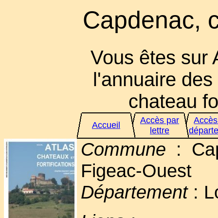
Capdenac, c
Vous êtes sur 
l'annuaire des 
chateau for
Accès par
Accès
Accueil
lettre
départ
Commune
: Cap
Figeac-Ouest
Département
: L