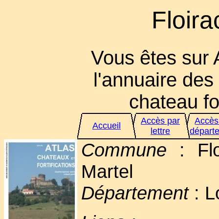
Floira
Vous êtes sur 
l'annuaire des 
chateau for
Accès par
Accès
Accueil
lettre
départ
Commune
: Flo
Martel
Département
: L