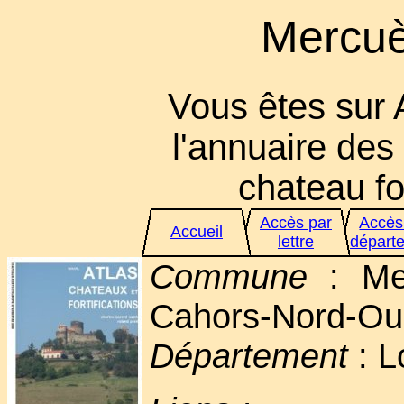
Mercuè
Vous êtes sur 
l'annuaire des 
chateau for
Accès par
Accès
Accueil
lettre
départ
Commune
: Mer
Cahors-Nord-Ou
Département
: L