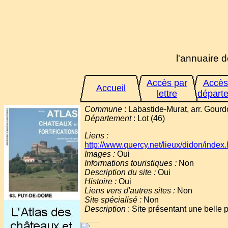
l'annuaire d
Accès par
Accès
Accueil
lettre
départ
Commune
: Labastide-Murat, arr. Gourdo
Département
: Lot (46)
Liens :
http://www.quercy.net/lieux/didon/index.
Images :
Oui
Informations touristiques :
Non
Description du site :
Oui
Histoire :
Oui
Liens vers d'autres sites :
Non
Site spécialisé :
Non
Description
: Site présentant une belle