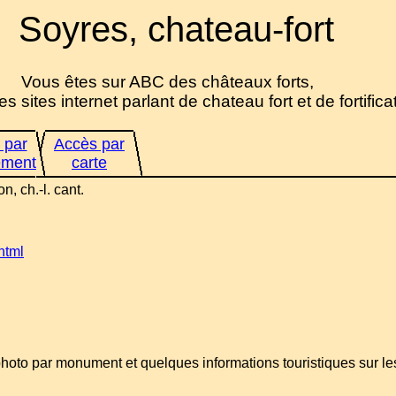
Soyres, chateau-fort
Vous êtes sur ABC des châteaux forts,
es sites internet parlant de chateau fort et de fortifica
 par
Accès par
ement
carte
n, ch.-l. cant.
html
 photo par monument et quelques informations touristiques sur l