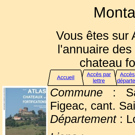
Montal
Vous êtes sur 
l'annuaire des 
chateau for
Accès par
Accès
Accueil
lettre
départ
Commune
: Sai
Figeac, cant. Sa
Département
: L