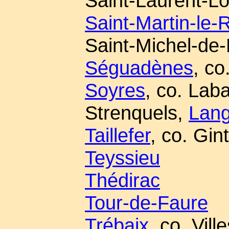
Saint-Laurent-L
Saint-Martin-le
Saint-Michel-de
Séguadènes
, co
Soyres
, co. Lab
Strenquels,
Lang
Taillefer
, co. Gin
Teyssieu
Thédirac
Tour-de-Faure
Trébaix
, co. Vil