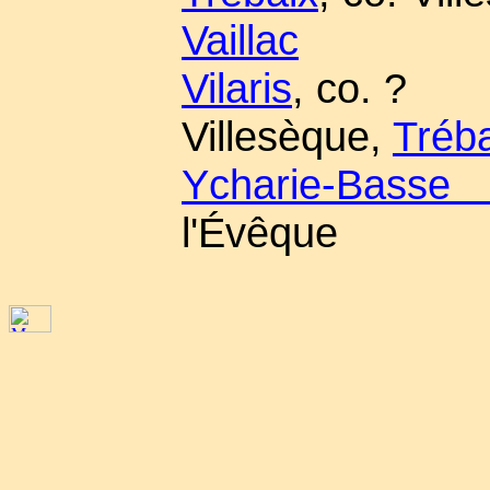
Vaillac
Vilaris
, co. ?
Villesèque,
Tréb
Ycharie-Basse 
l'Évêque