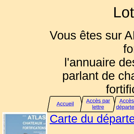
Lot
Vous êtes sur 
fo
l'annuaire des
parlant de cha
fortif
Accès par
Accès
Accueil
lettre
départ
Carte du départ