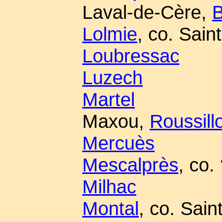
Laval-de-Cère,
B
Lolmie
, co. Sain
Loubressac
Luzech
Martel
Maxou,
Roussill
Mercuès
Mescalprès
, co.
Milhac
Montal
, co. Sai