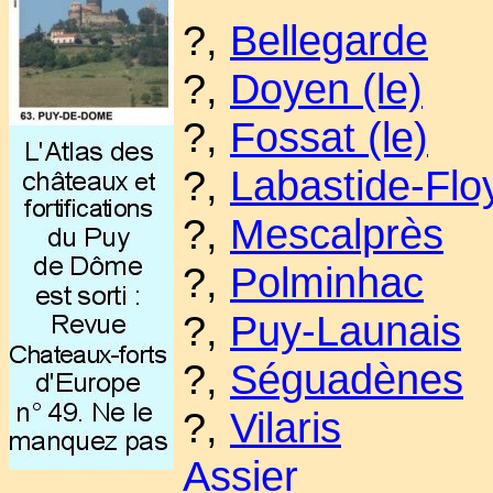
?,
Bellegarde
?,
Doyen (le)
?,
Fossat (le)
?,
Labastide-Flo
?,
Mescalprès
?,
Polminhac
?,
Puy-Launais
?,
Séguadènes
?,
Vilaris
Assier