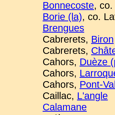
Bonnecoste
, co.
Borie (la)
, co. L
Brengues
Cabrerets,
Biron
Cabrerets,
Châte
Cahors,
Duèze (
Cahors,
Larroqu
Cahors,
Pont-Va
Caillac,
L'angle
Calamane