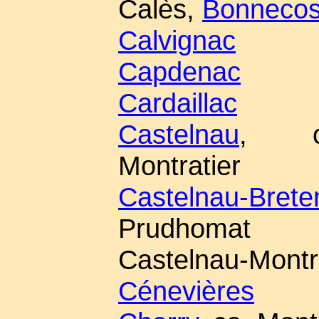
Calès,
Bonnecos
Calvignac
Capdenac
Cardaillac
Castelnau
, co
Montratier
Castelnau-Brete
Prudhomat
Castelnau-Montr
Cénevières