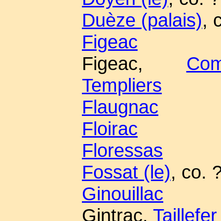
Duèze (palais)
, 
Figeac
Figeac,
Co
Templiers
Flaugnac
Floirac
Floressas
Fossat (le)
, co. 
Ginouillac
Gintrac,
Taillefer