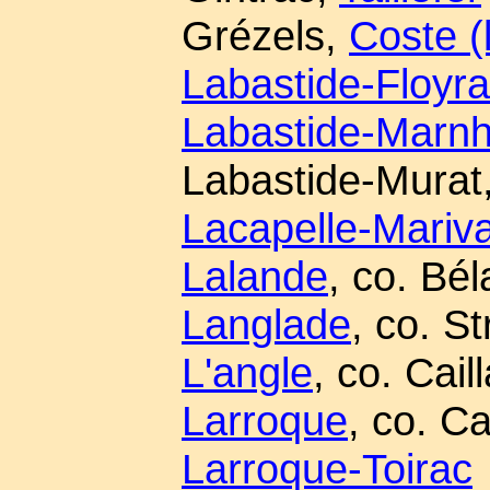
Grézels,
Coste (
Labastide-Floyr
Labastide-Marn
Labastide-Murat
Lacapelle-Mariva
Lalande
, co. Bé
Langlade
, co. S
L'angle
, co. Cail
Larroque
, co. C
Larroque-Toirac