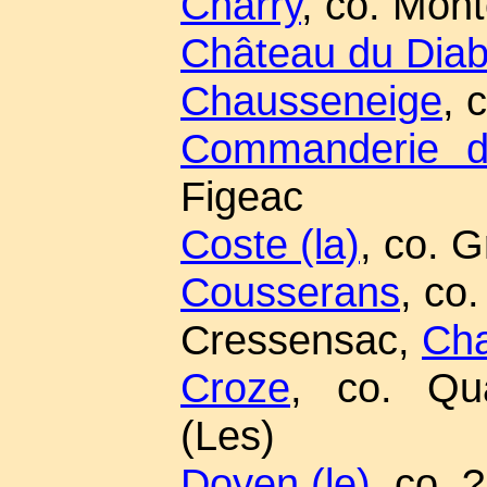
Charry
, co. Mon
Château du Diab
Chausseneige
, 
Commanderie d
Figeac
Coste (la)
, co. G
Cousserans
, co
Cressensac,
Ch
Croze
, co. Qua
(Les)
Doyen (le)
, co. ?