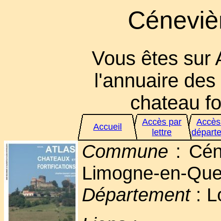
Cénevièr
Vous êtes sur 
l'annuaire des 
chateau for
Accès par
Accès
Accueil
lettre
départ
Commune
: Céne
Limogne-en-Que
Département
: L