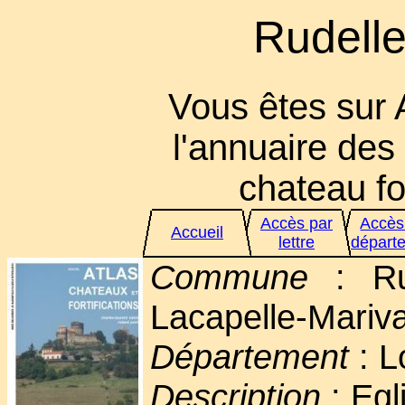
Rudelle,
Vous êtes sur 
l'annuaire des 
chateau for
Accès par
Accès
Accueil
lettre
départ
Commune
: Rud
Lacapelle-Mariva
Département
: L
Description
: Egli