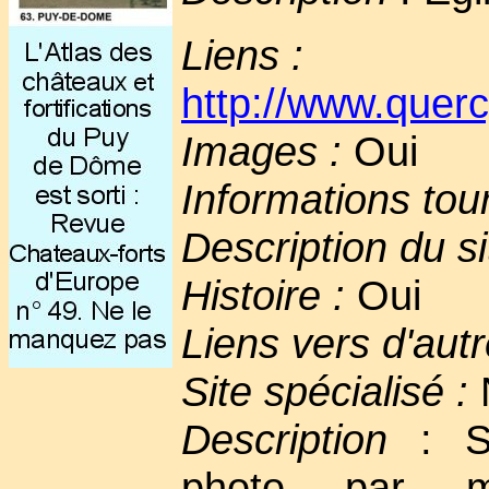
Liens :
http://www.querc
Images :
Oui
Informations tou
Description du si
Histoire :
Oui
Liens vers d'autr
Site spécialisé :
Description
: Si
photo par m