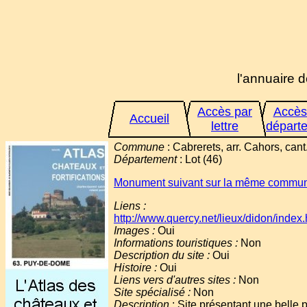
l'annuaire d
Accès par
Accès
Accueil
lettre
départ
Commune
: Cabrerets, arr. Cahors, can
Département
: Lot (46)
Monument suivant sur la même commu
Liens :
http://www.quercy.net/lieux/didon/index.
Images :
Oui
Informations touristiques :
Non
Description du site :
Oui
Histoire :
Oui
Liens vers d'autres sites :
Non
Site spécialisé :
Non
Description
: Site présentant une belle