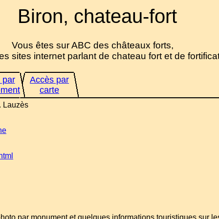
Biron, chateau-fort
Vous êtes sur ABC des châteaux forts,
es sites internet parlant de chateau fort et de fortifica
 par
Accès par
ement
carte
t. Lauzès
ne
html
 photo par monument et quelques informations touristiques sur l