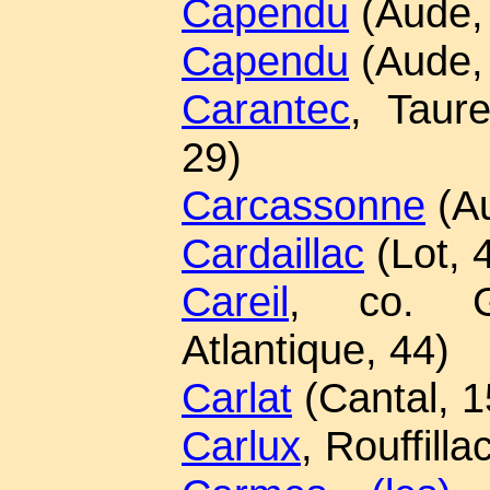
Capendu
(Aude,
Capendu
(Aude,
Carantec
, Taure
29)
Carcassonne
(Au
Cardaillac
(Lot, 
Careil
, co. Gu
Atlantique, 44)
Carlat
(Cantal, 1
Carlux
, Rouffill