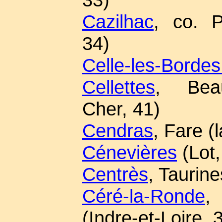
Cazilhac
, co. P
34)
Celle-les-Bordes 
Cellettes
, Beau
Cher, 41)
Cendras
, Fare (
Cénevières
(Lot,
Centrès
, Taurin
Céré-la-Ronde
,
(Indre-et-Loire, 