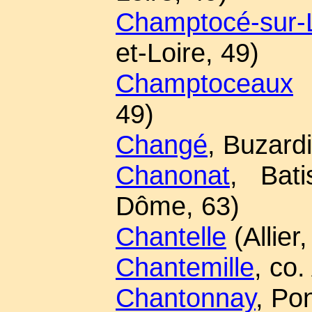
Champtocé-sur-L
et-Loire, 49)
Champtoceaux
(
49)
Changé
, Buzard
Chanonat
, Bati
Dôme, 63)
Chantelle
(Allier,
Chantemille
, co
Chantonnay
, Po