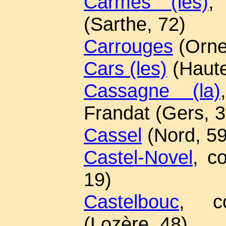
Carmes (les)
,
(Sarthe, 72)
Carrouges
(Orne
Cars (les)
(Haute
Cassagne (la)
Frandat (Gers, 3
Cassel
(Nord, 59
Castel-Novel
, c
19)
Castelbouc
, co
(Lozère, 48)