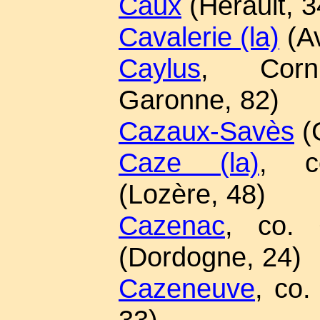
Caux
(Hérault, 3
Cavalerie (la)
(Av
Caylus
, Cornu
Garonne, 82)
Cazaux-Savès
(
Caze (la)
, co
(Lozère, 48)
Cazenac
, co. 
(Dordogne, 24)
Cazeneuve
, co.
33)