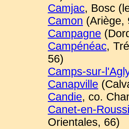
Camjac
, Bosc (l
Camon
(Ariège, 
Campagne
(Dord
Campénéac
, Tr
56)
Camps-sur-l'Agl
Canapville
(Calv
Candie
, co. Cha
Canet-en-Roussi
Orientales, 66)