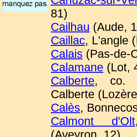
81)
Cailhau
(Aude, 1
Caillac
, L'angle 
Calais
(Pas-de-Ca
Calamane
(Lot, 
Calberte
, co. S
Calberte (Lozère
Calès
, Bonnecos
Calmont d'Olt
(Aveyron, 12)