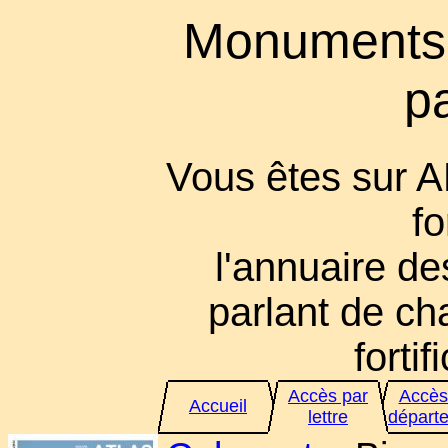
Monuments
p
Vous êtes sur 
fo
l'annuaire des
parlant de cha
fortif
Accès par
Accès
Accueil
lettre
départ