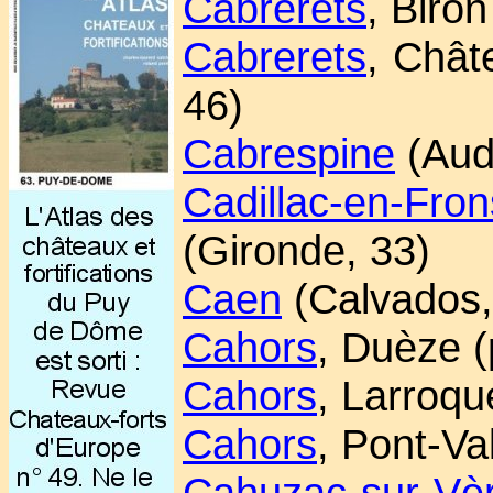
Cabrerets
, Biron
Cabrerets
, Chât
46)
Cabrespine
(Aud
Cadillac-en-Fro
(Gironde, 33)
Caen
(Calvados,
Cahors
, Duèze (
Cahors
, Larroqu
Cahors
, Pont-Va
Cahuzac-sur-Vè