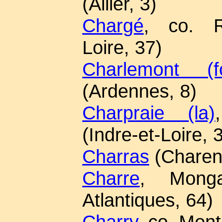
(Allier, 3)
Chargé
, co. Ra
Loire, 37)
Charlemont (fo
(Ardennes, 8)
Charpraie (la)
(Indre-et-Loire, 
Charras
(Charent
Charre
, Monga
Atlantiques, 64)
Charry
, co. Mont