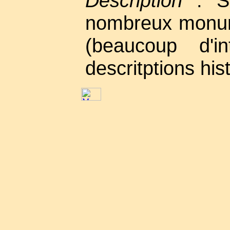
Description
: Si
nombreux monum
(beaucoup d'in
descritptions his