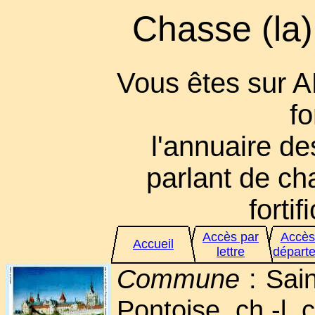
Chasse (la)
Vous êtes sur 
fo
l'annuaire des
parlant de cha
fortif
Accès par
Accès
Accueil
lettre
départ
Commune
: Sain
Pontoise, ch.-l. 