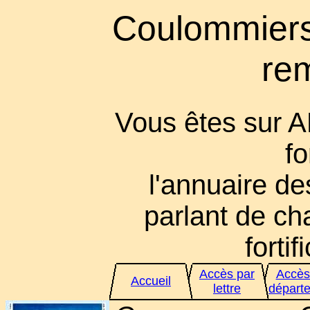
Coulommiers,
re
Vous êtes sur 
fo
l'annuaire des
parlant de cha
fortif
Accès par
Accès
Accueil
lettre
départ