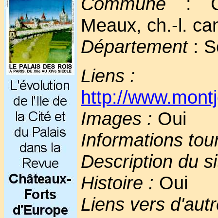
Commune
: Co
Meaux, ch.-l. can
Département
: S
Liens :
http://www.montj
Images :
Oui
Informations tou
Description du si
Histoire :
Oui
Liens vers d'autr