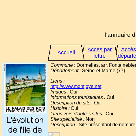
l'annuaire d
Accès par
Accès
Accueil
lettre
départ
Commune
: Dormelles, arr. Fontaineble
Département
: Seine-et-Marne (77)
Liens :
http://www.montjoye.net
Images :
Oui
Informations touristiques :
Oui
Description du site :
Oui
Histoire :
Oui
Liens vers d'autres sites :
Oui
Site spécialisé :
Non
Description
: Site présentant de nombre