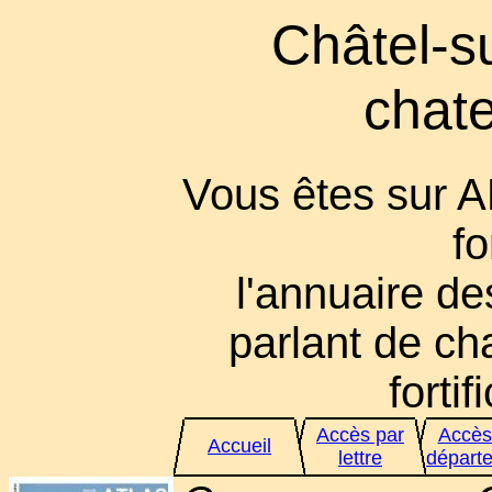
Châtel-s
chate
Vous êtes sur 
fo
l'annuaire des
parlant de cha
fortif
Accès par
Accès
Accueil
lettre
départ