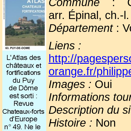
Commune
: Châ
arr. Épinal, ch.-l.
Département
: V
Liens :
http://pagespers
orange.fr/philipp
Images :
Oui
Informations tou
Description du si
Histoire :
Non