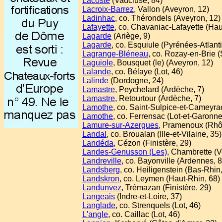
Lacoste
(Vaucluse, 84)
Lacroix-Barrez
, Vallon (Aveyron, 12)
Ladinhac
, co. Thérondels (Aveyron, 12)
Lafayette
, co. Chavaniac-Lafayette (Hau
Lagarde
(Ariège, 9)
Lagarde
, co. Esquiule (Pyrénées-Atlant
Lagrange-Bléneau
, co. Rozay-en-Brie 
Laguiole
, Bousquet (le) (Aveyron, 12)
Lalande
, co. Bélaye (Lot, 46)
Lalinde
(Dordogne, 24)
Lamastre
, Peychelard (Ardèche, 7)
Lamastre
, Retourtour (Ardèche, 7)
Lamothe
, co. Saint-Sulpice-et-Cameyra
Lamothe
, co. Ferrensac (Lot-et-Garonne
Lamure-sur-Azergues
, Pramenoux (Rhô
Landal
, co. Broualan (Ille-et-Vilaine, 35)
Landéda
, Cézon (Finistère, 29)
Landes-Genusson (Les)
, Chambrette (
Landreville
, co. Bayonville (Ardennes, 8
Landsberg
, co. Heiligenstein (Bas-Rhin
Landskron
, co. Leymen (Haut-Rhin, 68)
Landunvez
, Trémazan (Finistère, 29)
Langeais
(Indre-et-Loire, 37)
Langlade
, co. Strenquels (Lot, 46)
L'angle
, co. Caillac (Lot, 46)