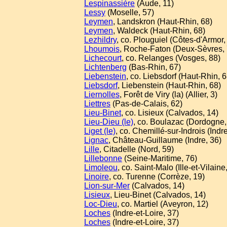
Lespinassière
(Aude, 11)
Lessy
(Moselle, 57)
Leymen
, Landskron (Haut-Rhin, 68)
Leymen
, Waldeck (Haut-Rhin, 68)
Lezhildry
, co. Plouguiel (Côtes-d'Armor,
Lhoumois
, Roche-Faton (Deux-Sèvres, 
Lichecourt
, co. Relanges (Vosges, 88)
Lichtenberg
(Bas-Rhin, 67)
Liebenstein
, co. Liebsdorf (Haut-Rhin, 6
Liebsdorf
, Liebenstein (Haut-Rhin, 68)
Liernolles
, Forêt de Viry (la) (Allier, 3)
Liettres
(Pas-de-Calais, 62)
Lieu-Binet
, co. Lisieux (Calvados, 14)
Lieu-Dieu (le)
, co. Boulazac (Dordogne,
Liget (le)
, co. Chemillé-sur-Indrois (Indre
Lignac
, Château-Guillaume (Indre, 36)
Lille
, Citadelle (Nord, 59)
Lillebonne
(Seine-Maritime, 76)
Limoleou
, co. Saint-Malo (Ille-et-Vilaine
Linoire
, co. Turenne (Corrèze, 19)
Lion-sur-Mer
(Calvados, 14)
Lisieux
, Lieu-Binet (Calvados, 14)
Loc-Dieu
, co. Martiel (Aveyron, 12)
Loches
(Indre-et-Loire, 37)
Loches
(Indre-et-Loire, 37)