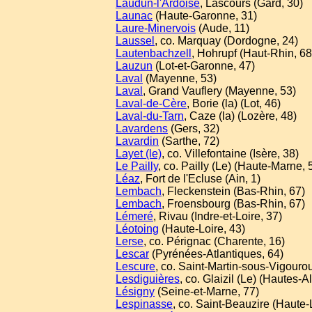
Laudun-l'Ardoise
, Lascours (Gard, 30)
Launac
(Haute-Garonne, 31)
Laure-Minervois
(Aude, 11)
Laussel
, co. Marquay (Dordogne, 24)
Lautenbachzell
, Hohrupf (Haut-Rhin, 68
Lauzun
(Lot-et-Garonne, 47)
Laval
(Mayenne, 53)
Laval
, Grand Vauflery (Mayenne, 53)
Laval-de-Cère
, Borie (la) (Lot, 46)
Laval-du-Tarn
, Caze (la) (Lozère, 48)
Lavardens
(Gers, 32)
Lavardin
(Sarthe, 72)
Layet (le)
, co. Villefontaine (Isère, 38)
Le Pailly
, co. Pailly (Le) (Haute-Marne, 
Léaz
, Fort de l'Ecluse (Ain, 1)
Lembach
, Fleckenstein (Bas-Rhin, 67)
Lembach
, Froensbourg (Bas-Rhin, 67)
Lémeré
, Rivau (Indre-et-Loire, 37)
Léotoing
(Haute-Loire, 43)
Lerse
, co. Pérignac (Charente, 16)
Lescar
(Pyrénées-Atlantiques, 64)
Lescure
, co. Saint-Martin-sous-Vigourou
Lesdiguières
, co. Glaizil (Le) (Hautes-A
Lésigny
(Seine-et-Marne, 77)
Lespinasse
, co. Saint-Beauzire (Haute-