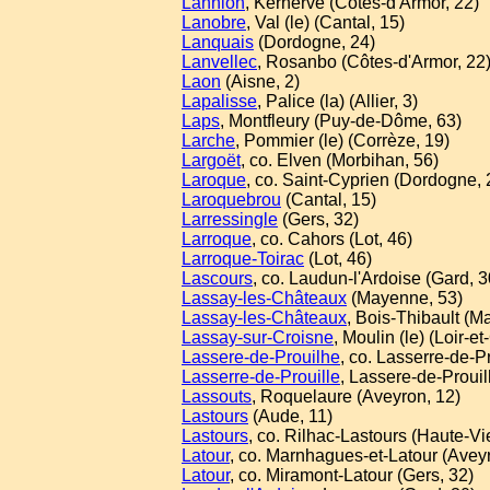
Lannion
, Kerhervé (Côtes-d'Armor, 22)
Lanobre
, Val (le) (Cantal, 15)
Lanquais
(Dordogne, 24)
Lanvellec
, Rosanbo (Côtes-d'Armor, 22
Laon
(Aisne, 2)
Lapalisse
, Palice (la) (Allier, 3)
Laps
, Montfleury (Puy-de-Dôme, 63)
Larche
, Pommier (le) (Corrèze, 19)
Largoët
, co. Elven (Morbihan, 56)
Laroque
, co. Saint-Cyprien (Dordogne, 
Laroquebrou
(Cantal, 15)
Larressingle
(Gers, 32)
Larroque
, co. Cahors (Lot, 46)
Larroque-Toirac
(Lot, 46)
Lascours
, co. Laudun-l'Ardoise (Gard, 3
Lassay-les-Châteaux
(Mayenne, 53)
Lassay-les-Châteaux
, Bois-Thibault (M
Lassay-sur-Croisne
, Moulin (le) (Loir-et
Lassere-de-Prouilhe
, co. Lasserre-de-P
Lasserre-de-Prouille
, Lassere-de-Prouil
Lassouts
, Roquelaure (Aveyron, 12)
Lastours
(Aude, 11)
Lastours
, co. Rilhac-Lastours (Haute-Vi
Latour
, co. Marnhagues-et-Latour (Avey
Latour
, co. Miramont-Latour (Gers, 32)