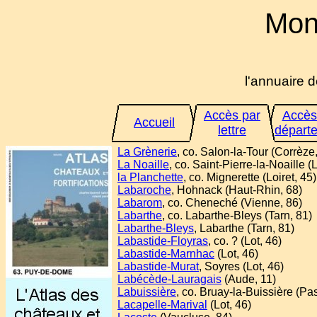
Mon
l'annuaire d
Accès par
Accès
Accueil
lettre
départ
La Grènerie
, co. Salon-la-Tour (Corrèze
La Noaille
, co. Saint-Pierre-la-Noaille (
la Planchette
, co. Mignerette (Loiret, 45)
Labaroche
, Hohnack (Haut-Rhin, 68)
Labarom
, co. Cheneché (Vienne, 86)
Labarthe
, co. Labarthe-Bleys (Tarn, 81)
Labarthe-Bleys
, Labarthe (Tarn, 81)
Labastide-Floyras
, co. ? (Lot, 46)
Labastide-Marnhac
(Lot, 46)
Labastide-Murat
, Soyres (Lot, 46)
Labécède-Lauragais
(Aude, 11)
Labuissière
, co. Bruay-la-Buissière (Pa
Lacapelle-Marival
(Lot, 46)