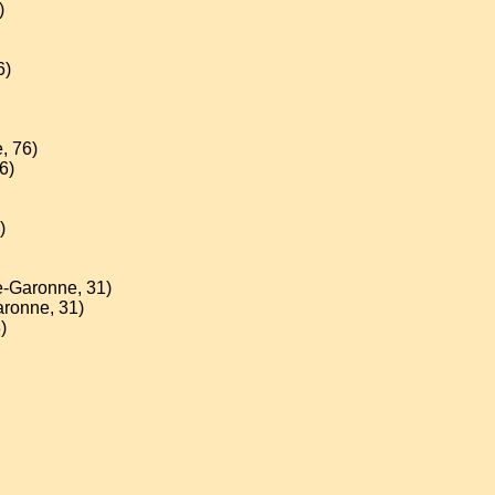
)
6)
, 76)
6)
)
e-Garonne, 31)
aronne, 31)
)