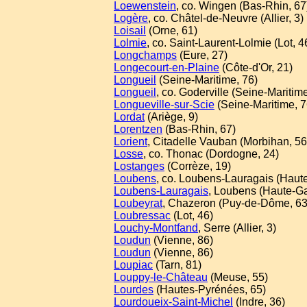
Loewenstein
, co. Wingen (Bas-Rhin, 67
Logère
, co. Châtel-de-Neuvre (Allier, 3)
Loisail
(Orne, 61)
Lolmie
, co. Saint-Laurent-Lolmie (Lot, 4
Longchamps
(Eure, 27)
Longecourt-en-Plaine
(Côte-d'Or, 21)
Longueil
(Seine-Maritime, 76)
Longueil
, co. Goderville (Seine-Maritime
Longueville-sur-Scie
(Seine-Maritime, 7
Lordat
(Ariège, 9)
Lorentzen
(Bas-Rhin, 67)
Lorient
, Citadelle Vauban (Morbihan, 56
Losse
, co. Thonac (Dordogne, 24)
Lostanges
(Corrèze, 19)
Loubens
, co. Loubens-Lauragais (Haut
Loubens-Lauragais
, Loubens (Haute-G
Loubeyrat
, Chazeron (Puy-de-Dôme, 63
Loubressac
(Lot, 46)
Louchy-Montfand
, Serre (Allier, 3)
Loudun
(Vienne, 86)
Loudun
(Vienne, 86)
Loupiac
(Tarn, 81)
Louppy-le-Château
(Meuse, 55)
Lourdes
(Hautes-Pyrénées, 65)
Lourdoueix-Saint-Michel
(Indre, 36)