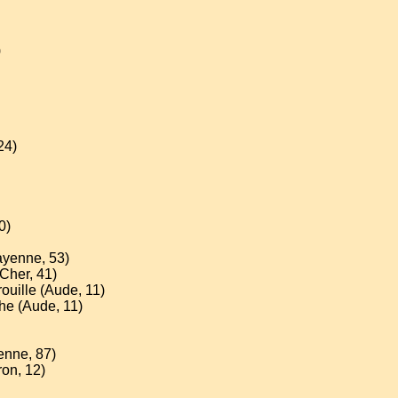
)
24)
0)
ayenne, 53)
-Cher, 41)
rouille (Aude, 11)
he (Aude, 11)
enne, 87)
ron, 12)