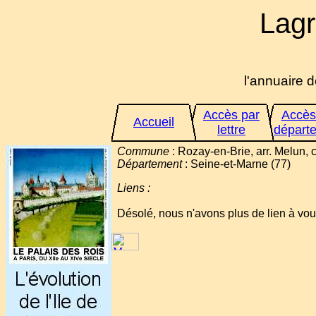
Lagr
l'annuaire d
Accès par
Accès
Accueil
lettre
départ
Commune
: Rozay-en-Brie, arr. Melun, ch
Département
: Seine-et-Marne (77)
Liens :
Désolé, nous n'avons plus de lien à vo