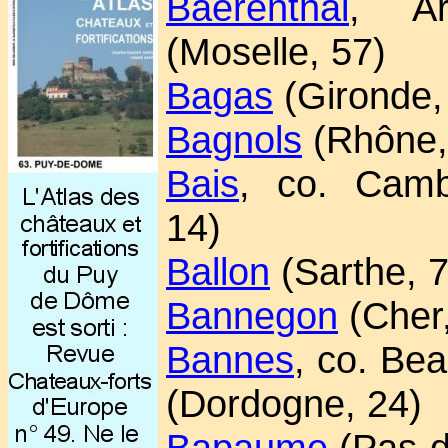
Baerenthal
, Ar
(Moselle, 57)
Bagas
(Gironde,
Bagnols
(Rhône,
Bais
, co. Camb
14)
Ballon
(Sarthe, 7
Bannegon
(Cher,
Bannes
, co. Be
(Dordogne, 24)
Bapaume
(Pas-d