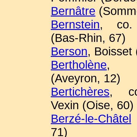
Bernâtre
(Somme
Bernstein
, co. 
(Bas-Rhin, 67)
Berson
, Boisset 
Bertholène
, B
(Aveyron, 12)
Bertichères
, c
Vexin (Oise, 60)
Berzé-le-Châtel
71)