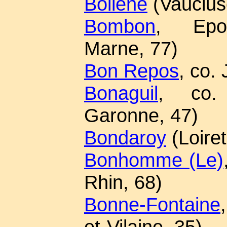
Bollène
(Vauclus
Bombon
, Epoi
Marne, 77)
Bon Repos
, co. 
Bonaguil
, co. 
Garonne, 47)
Bondaroy
(Loiret
Bonhomme (Le)
Rhin, 68)
Bonne-Fontaine
et-Vilaine, 35)