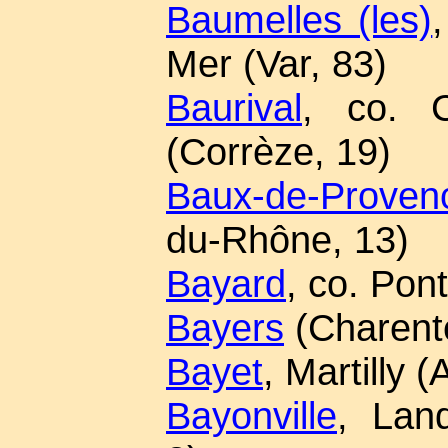
Baumelles (les)
Mer (Var, 83)
Baurival
, co. C
(Corrèze, 19)
Baux-de-Provenc
du-Rhône, 13)
Bayard
, co. Pon
Bayers
(Charent
Bayet
, Martilly (A
Bayonville
, Land