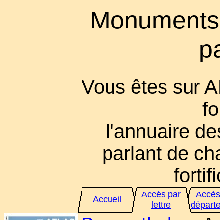
Monuments
p
Vous êtes sur 
fo
l'annuaire des
parlant de cha
fortif
Accès par
Accès
Accueil
lettre
départ