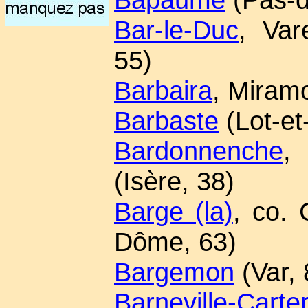
Bar-le-Duc
, Var
55)
Barbaira
, Miram
Barbaste
(Lot-et
Bardonnenche
,
(Isère, 38)
Barge (la)
, co. 
Dôme, 63)
Bargemon
(Var, 
Barneville-Carte