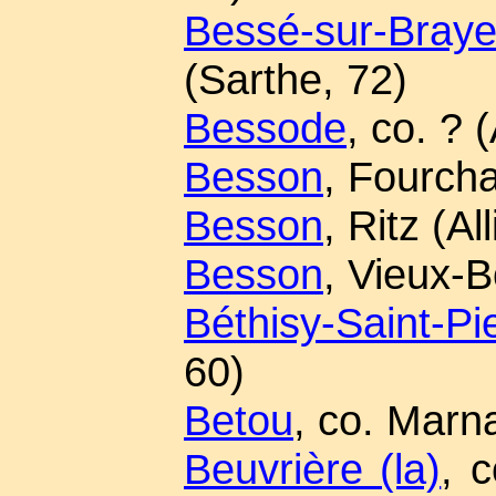
Bessé-sur-Bray
(Sarthe, 72)
Bessode
, co. ? 
Besson
, Fourcha
Besson
, Ritz (All
Besson
, Vieux-Bo
Béthisy-Saint-Pi
60)
Betou
, co. Marn
Beuvrière (la)
, c