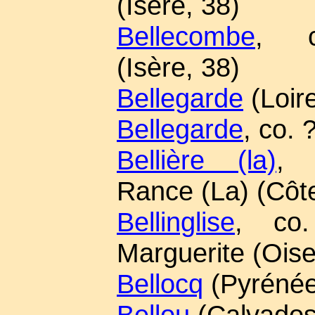
(Isère, 38)
Bellecombe
, c
(Isère, 38)
Bellegarde
(Loire
Bellegarde
, co. 
Bellière (la)
, 
Rance (La) (Côt
Bellinglise
, co. 
Marguerite (Oise
Bellocq
(Pyrénée
Bellou
(Calvados