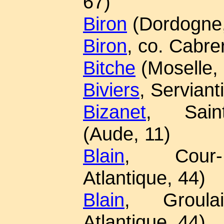
67)
Biron
(Dordogne,
Biron
, co. Cabre
Bitche
(Moselle,
Biviers
, Serviant
Bizanet
, Saint
(Aude, 11)
Blain
, Cour-M
Atlantique, 44)
Blain
, Groula
Atlantique, 44)