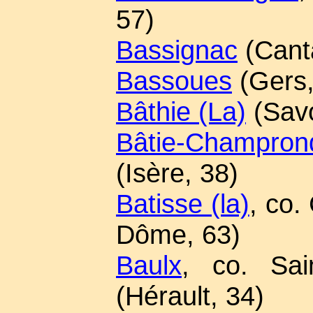
57)
Bassignac
(Canta
Bassoues
(Gers,
Bâthie (La)
(Savo
Bâtie-Champron
(Isère, 38)
Batisse (la)
, co.
Dôme, 63)
Baulx
, co. Sai
(Hérault, 34)