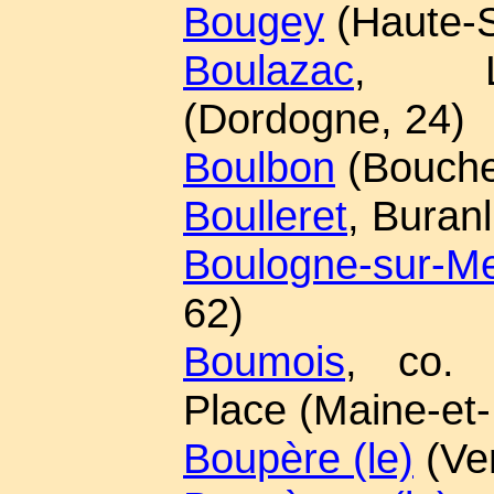
Bougey
(Haute-S
Boulazac
, Li
(Dordogne, 24)
Boulbon
(Bouche
Boulleret
, Buran
Boulogne-sur-M
62)
Boumois
, co. S
Place (Maine-et-
Boupère (le)
(Ve