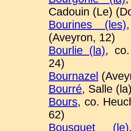
Cadouin (Le) (D
Bourines (les)
(Aveyron, 12)
Bourlie (la)
, co
24)
Bournazel
(Aveyr
Bourré
, Salle (la
Bours
, co. Heuc
62)
Bousquet (le)