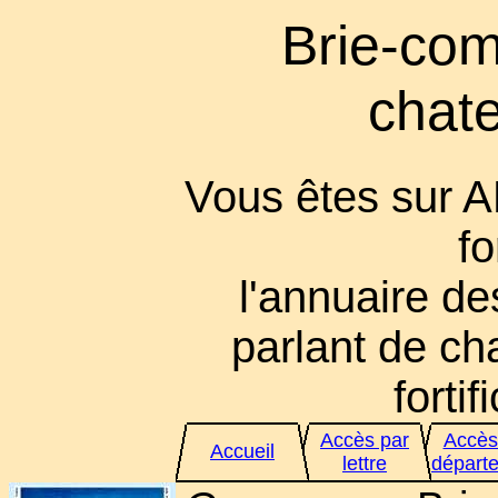
Brie-com
chate
Vous êtes sur 
fo
l'annuaire des
parlant de cha
fortif
Accès par
Accès
Accueil
lettre
départ