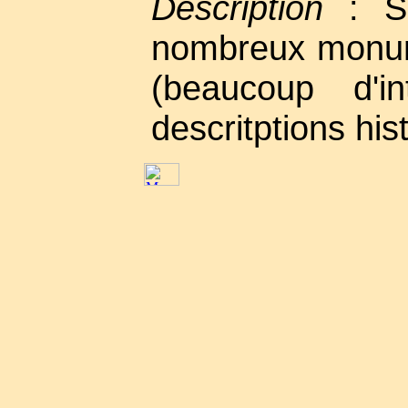
Description
: Si
nombreux monum
(beaucoup d'in
descritptions his