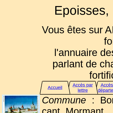
Epoisses, 
Vous êtes sur 
fo
l'annuaire des
parlant de cha
fortif
Accès par
Accès
Accueil
lettre
départ
Commune
: Bom
cant. Mormant