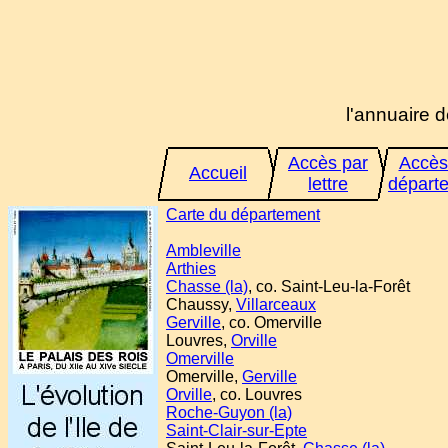
l'annuaire d
Accès par
Accès
Accueil
lettre
départ
Carte du département
Ambleville
Arthies
Chasse (la)
, co. Saint-Leu-la-Forêt
Chaussy,
Villarceaux
Gerville
, co. Omerville
Louvres,
Orville
Omerville
Omerville,
Gerville
Orville
, co. Louvres
Roche-Guyon (la)
Saint-Clair-sur-Epte