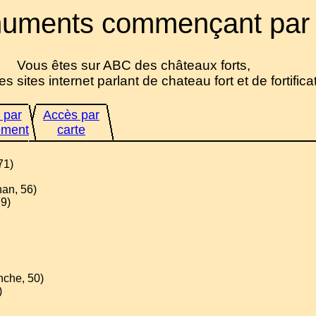
uments commençant par
Vous êtes sur ABC des châteaux forts,
es sites internet parlant de chateau fort et de fortifica
 par
Accès par
ement
carte
71)
han, 56)
79)
nche, 50)
)