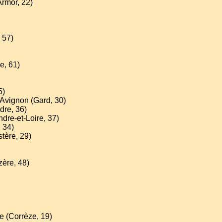
Armor, 22)
, 57)
e, 61)
5)
-Avignon (Gard, 30)
dre, 36)
ndre-et-Loire, 37)
 34)
stère, 29)
zère, 48)
e (Corrèze, 19)