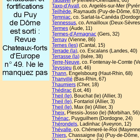
Tautavel
(Pyrénées-Orientales, 66)
Taxo-d'Avall
, co. Argelès-sur-Mer (Pyré
Teilhède
, Raynauds (Puy-de-Dôme, 63)
Temniac
, co. Sarlat-la-Canéda (Dordog
Tennessus
, co. Amailloux (Deux-Sèvres
Termes
(Aude, 11)
Termes-d'Armagnac
(Gers, 32)
Ternay
(Vienne, 86)
Ternes (les)
(Cantal, 15)
Terrade (la)
, co. Escalans (Landes, 40)
Terrasse (la)
(Isère, 38)
Terre-Neuve
, co. Fontenay-le-Comte (V
Teyssieu
(Lot, 46)
Thann
, Engelsbourg (Haut-Rhin, 68)
Thanvillé
(Bas-Rhin, 67)
Thaumiers
(Cher, 18)
Thédirac
(Lot, 46)
Theil (le)
, Bouchat (le) (Allier, 3)
Theil (le)
, Fontariol (Allier, 3)
Theil (le)
, Max (le) (Allier, 3)
Theix
, Plessis-Josso (le) (Morbihan, 56)
Thénac
, Puyguilhem (Dordogne, 24)
Thérondels
, Ladinhac (Aveyron, 12)
Thévalle
, co. Chémeré-le-Roi (Mayenne
Thiers
, Chassaigne (la) (Puy-de-Dôme,