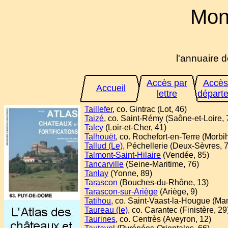
Mon
l'annuaire d
Accès par
Accès
Accueil
lettre
départ
Taillefer
, co. Gintrac (Lot, 46)
Taizé
, co. Saint-Rémy (Saône-et-Loire, 
Talcy
(Loir-et-Cher, 41)
Talhouët
, co. Rochefort-en-Terre (Morbi
Tallud (Le)
, Péchellerie (Deux-Sèvres, 
Talmont-Saint-Hilaire
(Vendée, 85)
Tancarville
(Seine-Maritime, 76)
Tanlay
(Yonne, 89)
Tarascon
(Bouches-du-Rhône, 13)
Tarascon-sur-Ariège
(Ariège, 9)
Tatihou
, co. Saint-Vaast-la-Hougue (Ma
Taureau (le)
, co. Carantec (Finistère, 29
Taurines
, co. Centrès (Aveyron, 12)