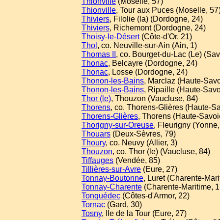
Thionville
(Moselle, 57)
Thionville
, Tour aux Puces (Moselle, 57
Thiviers
, Filolie (la) (Dordogne, 24)
Thiviers
, Richemont (Dordogne, 24)
Thoisy-le-Désert
(Côte-d'Or, 21)
Thol
, co. Neuville-sur-Ain (Ain, 1)
Thomas II
, co. Bourget-du-Lac (Le) (Sav
Thonac
, Belcayre (Dordogne, 24)
Thonac
, Losse (Dordogne, 24)
Thonon-les-Bains
, Marclaz (Haute-Savo
Thonon-les-Bains
, Ripaille (Haute-Savo
Thor (le)
, Thouzon (Vaucluse, 84)
Thorens
, co. Thorens-Glières (Haute-Sa
Thorens-Glières
, Thorens (Haute-Savoi
Thorigny-sur-Oreuse
, Fleurigny (Yonne,
Thouars
(Deux-Sèvres, 79)
Thoury
, co. Neuvy (Allier, 3)
Thouzon
, co. Thor (le) (Vaucluse, 84)
Tiffauges
(Vendée, 85)
Tillières-sur-Avre
(Eure, 27)
Tonnay-Boutonne
, Luret (Charente-Mari
Tonnay-Charente
(Charente-Maritime, 1
Tonquédec
(Côtes-d'Armor, 22)
Tornac
(Gard, 30)
Tosny
, Ile de la Tour (Eure, 27)