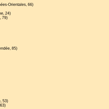
nées-Orientales, 66)
ne, 24)
, 79)
endée, 85)
, 53)
 63)