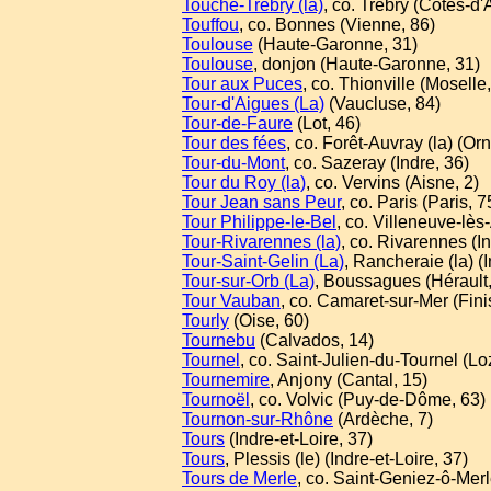
Touche-Trébry (la)
, co. Trébry (Côtes-d'
Touffou
, co. Bonnes (Vienne, 86)
Toulouse
(Haute-Garonne, 31)
Toulouse
, donjon (Haute-Garonne, 31)
Tour aux Puces
, co. Thionville (Moselle
Tour-d'Aigues (La)
(Vaucluse, 84)
Tour-de-Faure
(Lot, 46)
Tour des fées
, co. Forêt-Auvray (la) (Orn
Tour-du-Mont
, co. Sazeray (Indre, 36)
Tour du Roy (la)
, co. Vervins (Aisne, 2)
Tour Jean sans Peur
, co. Paris (Paris, 7
Tour Philippe-le-Bel
, co. Villeneuve-lès
Tour-Rivarennes (la)
, co. Rivarennes (In
Tour-Saint-Gelin (La)
, Rancheraie (la) (I
Tour-sur-Orb (La)
, Boussagues (Hérault,
Tour Vauban
, co. Camaret-sur-Mer (Fini
Tourly
(Oise, 60)
Tournebu
(Calvados, 14)
Tournel
, co. Saint-Julien-du-Tournel (Lo
Tournemire
, Anjony (Cantal, 15)
Tournoël
, co. Volvic (Puy-de-Dôme, 63)
Tournon-sur-Rhône
(Ardèche, 7)
Tours
(Indre-et-Loire, 37)
Tours
, Plessis (le) (Indre-et-Loire, 37)
Tours de Merle
, co. Saint-Geniez-ô-Merl