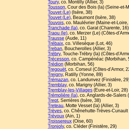
Toury
, co. Montilly (Allier, 3)
Tousson
, Cour des Bois (la) (Seine-et-
Touvet (Le)
(Isère, 38)
Touvet (Le)
, Beaumont (Isère, 38)
Touvois
, co. Maulévrier (Maine-et-Loire,
Tranchade (la)
, co. Garat (Charente, 16)
Traou (le)
, co. Merzer (Le) (Côtes-d'Armo
Trausse
(Aude, 11)
Trébaix
, co. Villesèque (Lot, 46)
Treban
, Boucherolles (Allier, 3)
Trébry
, Touche-Trébry (la) (Côtes-d'Armo
Trécesson
, co. Campénéac (Morbihan, 
Trédion
(Morbihan, 56)
Tregouët
, co. Corseul (Côtes-d'Armor, 2
Treigny
, Ratilly (Yonne, 89)
Trémazan
, co. Landunvez (Finistère, 29
Tremblay
, co. Marigny (Allier, 3)
Tremblay-les-Villages
(Eure-et-Loir, 28)
Trémolière (la)
, co. Anglards-de-Salers 
Trept
, Serrières (Isère, 38)
Treteau
, Motte Vesset (la) (Allier, 3)
Trèves
, co. Chênehutte-Trèves-Cunault 
Trévoux
(Ain, 1)
Troissereux
(Oise, 60)
Tronjoly
, co. Cléder (Finistère, 29)