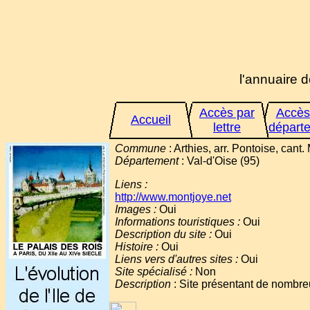
l'annuaire d
Accès par
Accès
Accueil
lettre
départ
Commune
: Arthies, arr. Pontoise, can
Département
: Val-d'Oise (95)
Liens :
http://www.montjoye.net
Images :
Oui
Informations touristiques :
Oui
Description du site :
Oui
Histoire :
Oui
Liens vers d'autres sites :
Oui
Site spécialisé :
Non
Description
: Site présentant de nombre