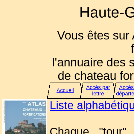
Haute-G
Vous êtes sur
l'annuaire des s
de chateau fort
Accès par
Accès
Accueil
lettre
départ
Liste alphabéti
Chaque "tour" 