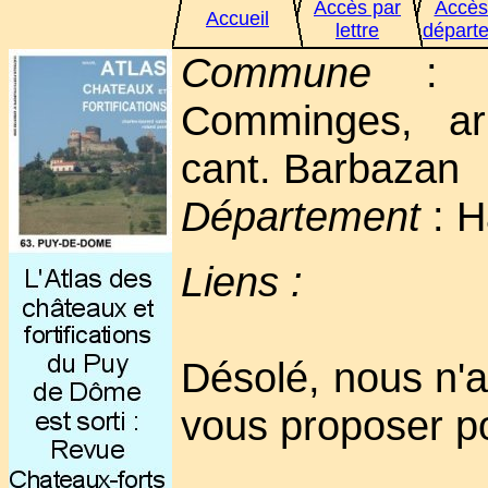
Accès par
Accès
Accueil
lettre
départ
Commune
: Sai
Comminges, arr
cant. Barbazan
Département
: H
Liens :
Désolé, nous n'a
vous proposer p