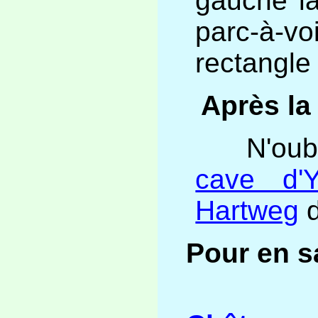
gauche la
parc-à-vo
rectangle
Après la 
N'oubl
cave d'
Hartweg
d
Pour en sa