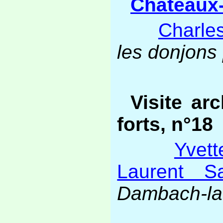
Châteaux-
Charle
les donjons
Visite ar
forts, n°18
Yvet
Laurent Sa
Dambach-la-