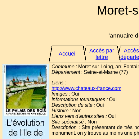
Moret-s
l'annuaire d
Accès par
Accès
Accueil
lettre
départ
Commune
: Moret-sur-Loing, arr. Fontain
Département
: Seine-et-Marne (77)
Liens :
http://www.chateaux-france.com
Images :
Oui
Informations touristiques :
Oui
Description du site :
Oui
Histoire :
Non
Liens vers d'autres sites :
Oui
Site spécialisé :
Non
Description
: Site présentant de très 
monument, on y trouve au moins une phot