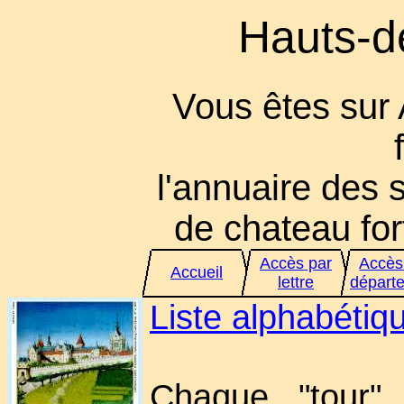
Hauts-d
Vous êtes sur
l'annuaire des s
de chateau fort
Accès par
Accès
Accueil
lettre
départ
Liste alphabéti
Chaque "tour" 