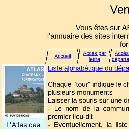
Ven
Vous êtes sur A
l'annuaire des sites inter
for
Accès par
Accès
Accueil
lettre
départ
Liste alphabétique du dép
Chaque "tour" indique le 
plusieurs monuments
Laisser la souris sur une d
- Le nom de la commune
premier lieu-dit
- Eventuellement, la lis