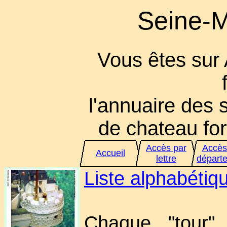
Seine-M
Vous êtes sur
l'annuaire des s
de chateau fort
Accès par
Accès
Accueil
lettre
départ
Liste alphabéti
Chaque "tour" 