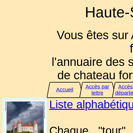
Haute-
Vous êtes sur
l'annuaire des s
de chateau fort
Accès par
Accès
Accueil
lettre
départ
Liste alphabéti
Chaque "tour" 