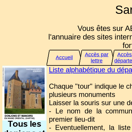
Sar
Vous êtes sur A
l'annuaire des sites inter
for
Accès par
Accès
Accueil
lettre
départ
Liste alphabétique du dép
Chaque "tour" indique le 
plusieurs monuments
Laisser la souris sur une d
- Le nom de la commune
premier lieu-dit
- Eventuellement, la lis