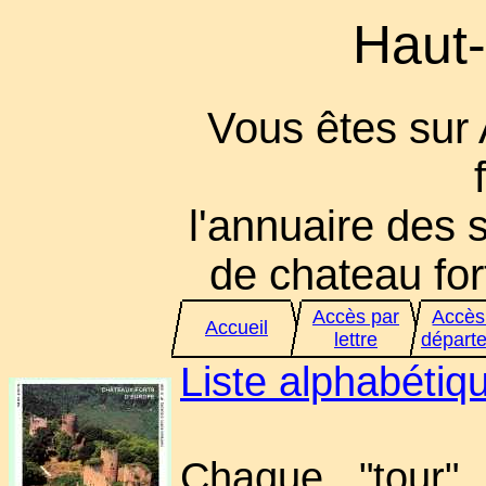
Haut-
Vous êtes sur
l'annuaire des s
de chateau fort
Accès par
Accès
Accueil
lettre
départ
Liste alphabéti
Chaque "tour" 