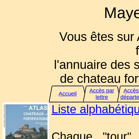
Maye
Vous êtes sur
l'annuaire des s
de chateau fort
Accès par
Accès
Accueil
lettre
départ
Liste alphabéti
Chaque "tour" 