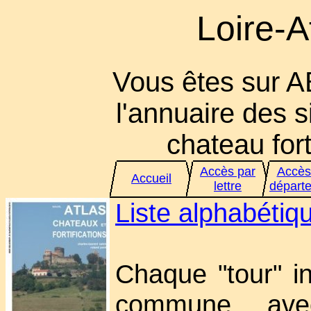
Loire-A
Vous êtes sur A
l'annuaire des s
chateau fort 
Accès par
Accès
Accueil
lettre
départ
Liste alphabéti
Chaque "tour" in
commune ave