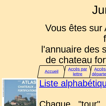
Ju
Vous êtes sur
l'annuaire des s
de chateau fort
Accès par
Accès
Accueil
lettre
départ
Liste alphabéti
Chaque "tour" 