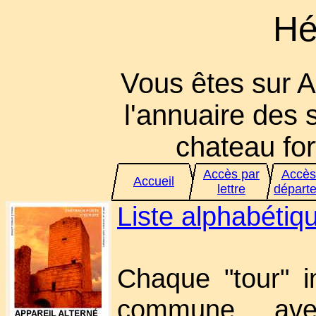
Hé
Vous êtes sur A
l'annuaire des s
chateau fort
Accès par
Accès
Accueil
lettre
départ
Liste alphabéti
Chaque "tour" i
commune ave