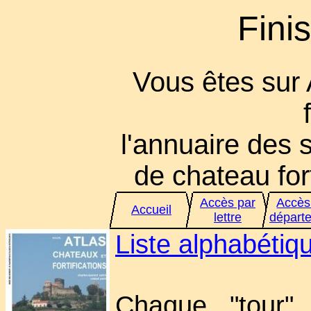
Fini
Vous êtes sur
l'annuaire des s
de chateau fort
Accès par
Accès
Accueil
lettre
départ
Liste alphabéti
Chaque "tour" 