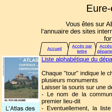
Eure-e
Vous êtes sur A
l'annuaire des sites inter
for
Accès par
Accès
Accueil
lettre
départ
Liste alphabétique du dép
Chaque "tour" indique le 
plusieurs monuments
Laisser la souris sur une d
- Le nom de la commune
premier lieu-dit
- Eventuellement, la lis