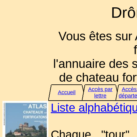
Drô
Vous êtes sur
l'annuaire des s
de chateau fort
Accès par
Accès
Accueil
lettre
départ
Liste alphabéti
Chaque "tour" 