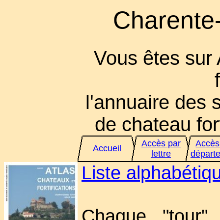
Charente-
Vous êtes sur
l'annuaire des s
de chateau fort
Accès par
Accès
Accueil
lettre
départ
Liste alphabéti
Chaque "tour" 