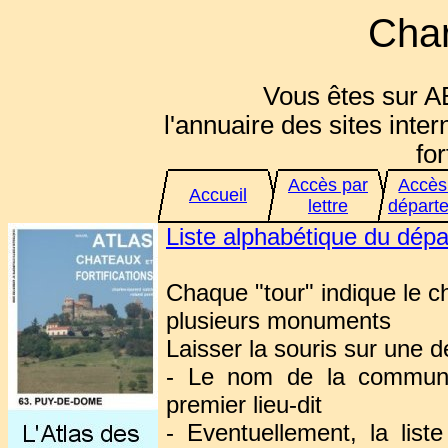
Char
Vous êtes sur A
l'annuaire des sites inter
for
Accès par
Accès
Accueil
lettre
départ
Liste alphabétique du dép
Chaque "tour" indique le 
plusieurs monuments
Laisser la souris sur une d
- Le nom de la commune
premier lieu-dit
- Eventuellement, la lis