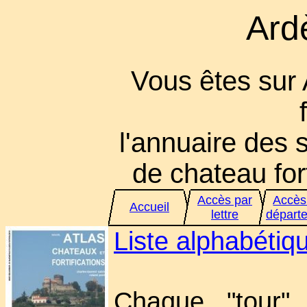
Ard
Vous êtes sur
l'annuaire des s
de chateau fort
Accès par
Accès
Accueil
lettre
départ
Liste alphabéti
Chaque "tour" 