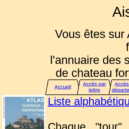
Ai
Vous êtes sur
l'annuaire des s
de chateau fort
Accès par
Accès
Accueil
lettre
départ
Liste alphabéti
Chaque "tour" 