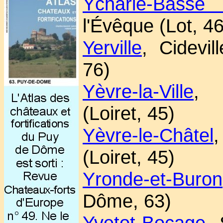
Ycharie-Basse 
l'Évêque (Lot, 46
Yerville
, Cidevil
76)
Yèvre-la-Ville
, 
(Loiret, 45)
Yèvre-le-Châtel
,
(Loiret, 45)
Yronde-et-Buron
Dôme, 63)
Yvetot-Bocage
,