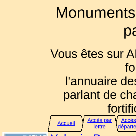
Monuments
p
Vous êtes sur 
fo
l'annuaire des
parlant de cha
fortif
Accès par
Accès
Accueil
lettre
départ