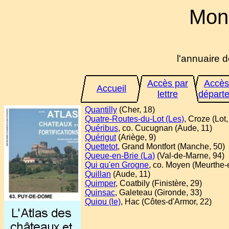
Mon
l'annuaire d
Accès par
Accès
Accueil
lettre
départ
Quantilly
(Cher, 18)
Quatre-Routes-du-Lot (Les)
, Croze (Lot,
Quéribus
, co. Cucugnan (Aude, 11)
Quérigut
(Ariège, 9)
Quettetot
, Grand Montfort (Manche, 50)
Queue-en-Brie (La)
(Val-de-Marne, 94)
Qui qu'en Grogne
, co. Moyen (Meurthe-
Quillan
(Aude, 11)
Quimper
, Coatbily (Finistère, 29)
Quinsac
, Galeteau (Gironde, 33)
Quiou (le)
, Hac (Côtes-d'Armor, 22)